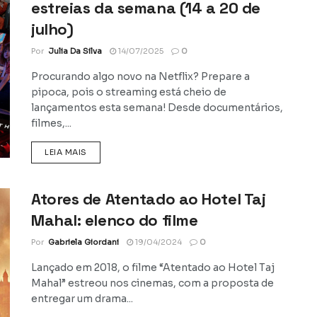
estreias da semana (14 a 20 de
julho)
Por
Julia Da Silva
14/07/2025
0
Procurando algo novo na Netflix? Prepare a
pipoca, pois o streaming está cheio de
lançamentos esta semana! Desde documentários,
filmes,...
DETAILS
LEIA MAIS
Atores de Atentado ao Hotel Taj
Mahal: elenco do filme
Por
Gabriela Giordani
19/04/2024
0
Lançado em 2018, o filme “Atentado ao Hotel Taj
Mahal” estreou nos cinemas, com a proposta de
entregar um drama...