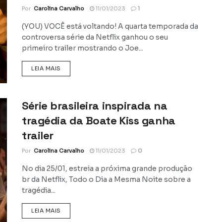
Por
Carolina Carvalho
11/01/2023
1
(YOU) VOCÊ está voltando! A quarta temporada da
controversa série da Netflix ganhou o seu
primeiro trailer mostrando o Joe...
DETAILS
LEIA MAIS
Série brasileira inspirada na
tragédia da Boate Kiss ganha
trailer
Por
Carolina Carvalho
11/01/2023
0
No dia 25/01, estreia a próxima grande produção
br da Netflix, Todo o Dia a Mesma Noite sobre a
tragédia...
DETAILS
LEIA MAIS