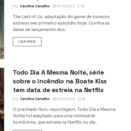
Por
Carolina Carvalho
15/01/2023
0
The Last of Us, adaptação do game de sucesso,
estreou seu primeiro episódio hoje. Confira as
datas de lançamento dos...
DETAILS
LEIA MAIS
Todo Dia A Mesma Noite, série
sobre o incêndio na Boate Kiss
tem data de estreia na Netflix
Por
Carolina Carvalho
12/01/2023
0
O premiado livro-reportagem, Todo Dia a Mesma
Noite foi adaptado para uma minissérie
homônima, que estreia na Netflix no dia...