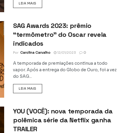
DETAILS
LEIA MAIS
SAG Awards 2023: prêmio
“termômetro” do Oscar revela
indicados
Por
Carolina Carvalho
12/01/2023
0
A temporada de premiações continua a todo
vapor. Após a entrega do Globo de Ouro, foi a vez
do SAG...
DETAILS
LEIA MAIS
YOU (VOCÊ): nova temporada da
polêmica série da Netflix ganha
TRAILER