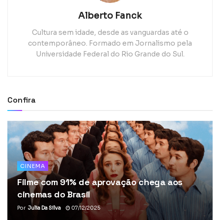
Alberto Fanck
Cultura sem idade, desde as vanguardas até o
contemporâneo. Formado em Jornalismo pela
Universidade Federal do Rio Grande do Sul.
Confira
CINEMA
Filme com 91% de aprovação chega aos
cinemas do Brasil
Por
Julia Da Silva
07/12/2025