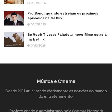
06/12/2025
Pro Bono: quando estreiam os próximos
episódios na Netflix
06/12/2025
Se Você Tivesse Falado…: novo filme estreia
na Netflix
04/12/2025
Música e Cinema
Desde 2011 atualizando diariamente as notícias do mundo
do entretenimento.
Projeto criado e administrado pela
Caprara Network