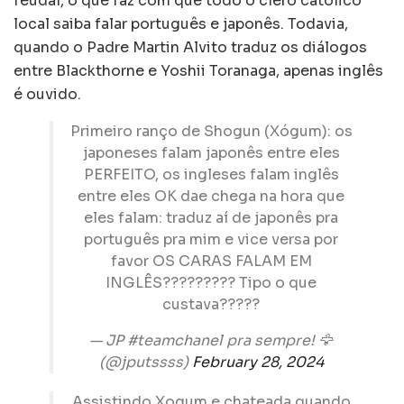
feudal, o que faz com que todo o clero católico
local saiba falar português e japonês. Todavia,
quando o Padre Martin Alvito traduz os diálogos
entre Blackthorne e Yoshii Toranaga, apenas inglês
é ouvido.
Primeiro ranço de Shogun (Xógum): os
japoneses falam japonês entre eles
PERFEITO, os ingleses falam inglês
entre eles OK dae chega na hora que
eles falam: traduz aí de japonês pra
português pra mim e vice versa por
favor OS CARAS FALAM EM
INGLÊS????????? Tipo o que
custava?????
— JP #teamchanel pra sempre! 🦅
(@jputssss)
February 28, 2024
Assistindo Xogum e chateada quando