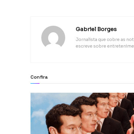
Gabriel Borges
Jornalista que cobre as n
escreve sobre entretenimen
Confira