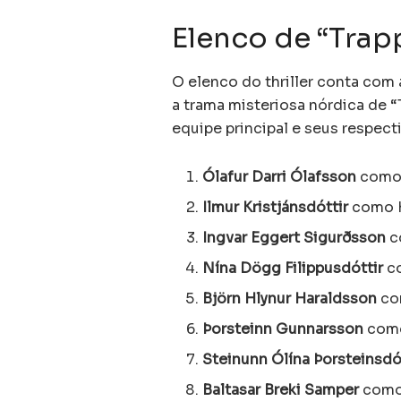
Elenco de “Trap
O elenco do thriller conta com
a trama misteriosa nórdica de 
equipe principal e seus respec
Ólafur Darri Ólafsson
como 
Ilmur Kristjánsdóttir
como H
Ingvar Eggert Sigurðsson
c
Nína Dögg Filippusdóttir
c
Björn Hlynur Haraldsson
com
Þorsteinn Gunnarsson
como
Steinunn Ólína Þorsteinsdó
Baltasar Breki Samper
como 