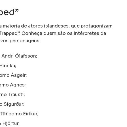
ped”
 a maioria de atores islandeses, que protagonizam
“Trapped”. Conheça quem são os intérpretes da
tivos personagens:
Andri Ólafsson;
inrika;
omo Ásgeir;
omo Agnes;
o Trausti;
 Sigurður;
ttir
como Eiríkur;
Hjörtur.