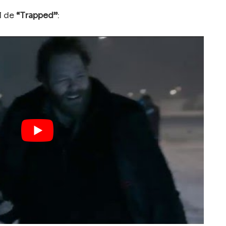
al de
“Trapped”
: