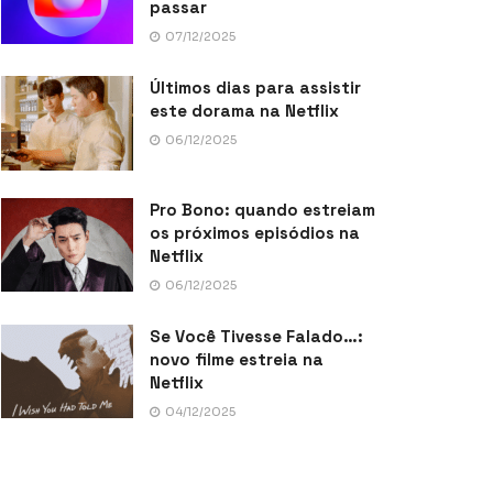
passar
07/12/2025
Últimos dias para assistir
este dorama na Netflix
06/12/2025
Pro Bono: quando estreiam
os próximos episódios na
Netflix
06/12/2025
Se Você Tivesse Falado…:
novo filme estreia na
Netflix
04/12/2025