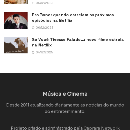
06/12/2025
Pro Bono: quando estreiam os próximos
episódios na Netflix
06/12/2025
Se Você Tivesse Falado…: novo filme estreia
na Netflix
04/12/2025
Música e Cinema
Desde 2011 atualizando diariamente as notícias do mundo
do entretenimento.
Projeto criado e administrado pela
Caprara Network