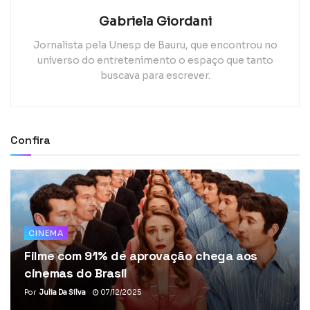
Gabriela Giordani
Jornalista pela Unesp de Bauru, que encontrou no
universo do entretenimento o espaço que tanto
buscava para escrever.
Confira
CINEMA
Filme com 91% de aprovação chega aos
cinemas do Brasil
Por
Julia Da Silva
07/12/2025