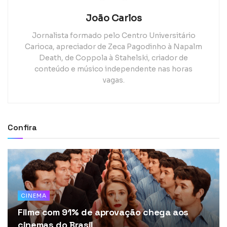
João Carlos
Jornalista formado pelo Centro Universitário
Carioca, apreciador de Zeca Pagodinho à Napalm
Death, de Coppola à Stahelski, criador de
conteúdo e músico independente nas horas
vagas.
Confira
CINEMA
Filme com 91% de aprovação chega aos
cinemas do Brasil