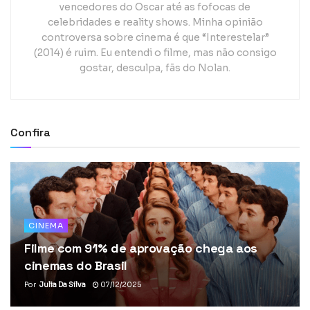
vencedores do Oscar até as fofocas de
celebridades e reality shows. Minha opinião
controversa sobre cinema é que “Interestelar”
(2014) é ruim. Eu entendi o filme, mas não consigo
gostar, desculpa, fãs do Nolan.
Confira
CINEMA
Filme com 91% de aprovação chega aos
cinemas do Brasil
Por
Julia Da Silva
07/12/2025