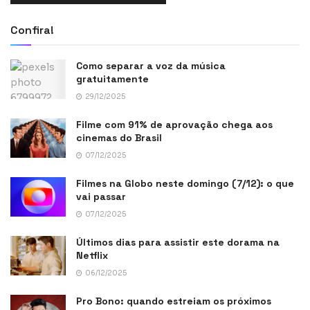
Confira!
Como separar a voz da música
gratuitamente
29/12/2025
Filme com 91% de aprovação chega aos
cinemas do Brasil
07/12/2025
Filmes na Globo neste domingo (7/12): o que
vai passar
07/12/2025
Últimos dias para assistir este dorama na
Netflix
06/12/2025
Pro Bono: quando estreiam os próximos