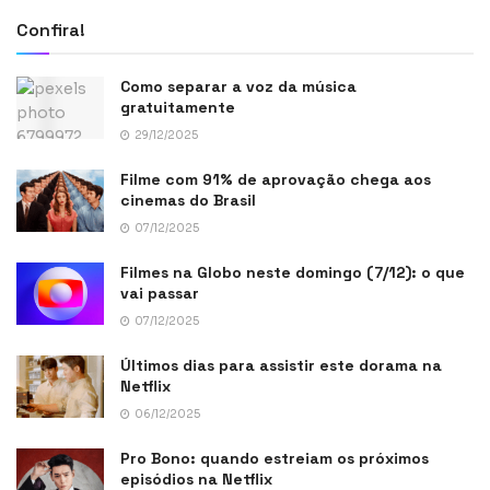
Confira!
Como separar a voz da música
gratuitamente
29/12/2025
Filme com 91% de aprovação chega aos
cinemas do Brasil
07/12/2025
Filmes na Globo neste domingo (7/12): o que
vai passar
07/12/2025
Últimos dias para assistir este dorama na
Netflix
06/12/2025
Pro Bono: quando estreiam os próximos
episódios na Netflix