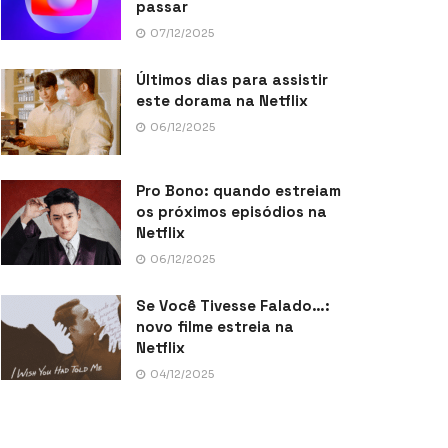
passar
07/12/2025
Últimos dias para assistir
este dorama na Netflix
06/12/2025
Pro Bono: quando estreiam
os próximos episódios na
Netflix
06/12/2025
Se Você Tivesse Falado…:
novo filme estreia na
Netflix
04/12/2025