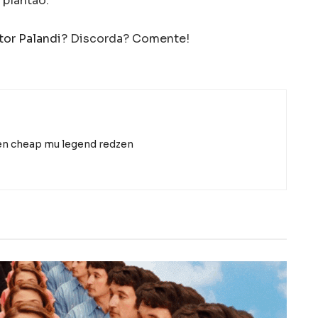
 plantão.
tor Palandi
? Discorda? Comente!
en
cheap mu legend redzen