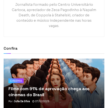
Jornalista formado pelo Centro Universitário
Carioca, apreciador de Zeca Pagodinho à Napalm
Death, de Coppola à Stahelski, criador de
conteúdo e músico independente nas horas
vagas.
Confira
CINEMA
Filme com 91% de aprovação chega aos
cinemas do Brasil
Por
Julia Da Silva
07/12/2025