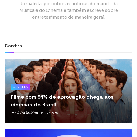
Jornalista que cobre as notícias do mundo da
Música e do Cinema e também escreve sobre
entretenimento de maneira geral.
Confira
CINEMA
Filme com 91% de aprovação chega aos
cinemas do Brasil
Por
Julia Da Silva
07/12/2025