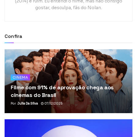
(2014) é ruim. Eu entendi o filme, mas não consigo
gostar, desculpa, fãs do Nolan.
Confira
CINEMA
Filme com 91% de aprovação chega aos
cinemas do Brasil
Por
Julia Da Silva
07/12/2025