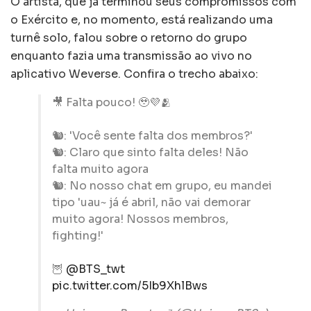
O artista, que já terminou seus compromissos com
o Exército e, no momento, está realizando uma
turnê solo, falou sobre o retorno do grupo
enquanto fazia uma transmissão ao vivo no
aplicativo Weverse. Confira o trecho abaixo:
🎥 Falta pouco! 🥹💜🫂
🐿️: 'Você sente falta dos membros?'
🐿️: Claro que sinto falta deles! Não
falta muito agora
🐿️: No nosso chat em grupo, eu mandei
tipo 'uau~ já é abril, não vai demorar
muito agora! Nossos membros,
fighting!'
🦉
@BTS_twt
pic.twitter.com/5Ib9XhlBws