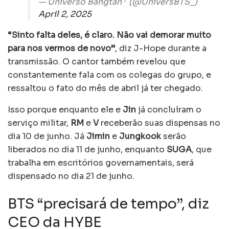
— Universo Bangtan ⁷ (@UniversBTS_)
April 2, 2025
“Sinto falta deles, é claro. Não vai demorar muito
para nos vermos de novo”
, diz J-Hope durante a
transmissão. O cantor também revelou que
constantemente fala com os colegas do grupo, e
ressaltou o fato do mês de abril já ter chegado.
Isso porque enquanto ele e
Jin
já concluíram o
serviço militar,
RM
e
V
receberão suas dispensas no
dia 10 de junho. Já
Jimin
e
Jungkook
serão
liberados no dia 11 de junho, enquanto
SUGA
, que
trabalha em escritórios governamentais, será
dispensado no dia 21 de junho.
BTS “precisará de tempo”, diz
CEO da HYBE