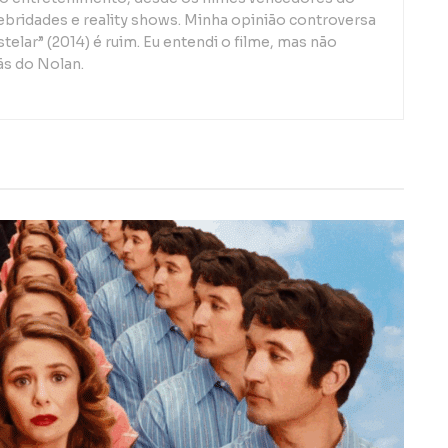
lebridades e reality shows. Minha opinião controversa
telar” (2014) é ruim. Eu entendi o filme, mas não
ãs do Nolan.