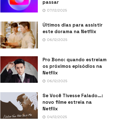
passar
07/12/2025
Últimos dias para assistir
este dorama na Netflix
06/12/2025
Pro Bono: quando estreiam
os próximos episódios na
Netflix
06/12/2025
Se Você Tivesse Falado…:
novo filme estreia na
Netflix
04/12/2025