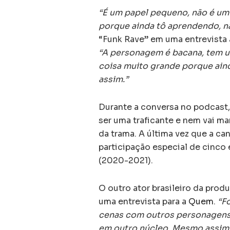
“É um papel pequeno, não é um
porque ainda tô aprendendo, n
“Funk Rave” em uma entrevista
“A personagem é bacana, tem u
coisa muito grande porque ain
assim.”
Durante a conversa no podcast,
ser uma traficante e nem vai m
da trama. A última vez que a ca
participação especial de cinco
(2020-2021).
O outro ator brasileiro da prod
uma entrevista para a
Quem
.
“F
cenas com outros personagens,
em outro núcleo. Mesmo assim,