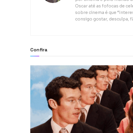
Oscar até as fofocas de ce
sobre cinema é que “Interes
consigo gostar, desculpa, f
Confira