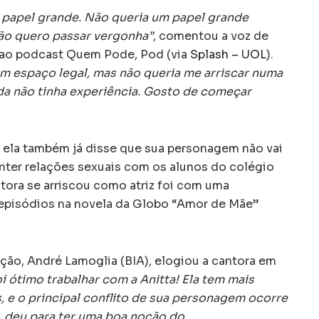
 papel grande. Não queria um papel grande
ão quero passar vergonha”
, comentou a voz de
 ao podcast Quem Pode, Pod (via
Splash – UOL
).
m espaço legal, mas não queria me arriscar numa
da não tinha experiência. Gosto de começar
 ela também já disse que sua personagem não vai
anter relações sexuais com os alunos do colégio
ntora se arriscou como atriz foi com uma
 episódios na novela da Globo “Amor de Mãe”
ução, André Lamoglia (BIA), elogiou a cantora em
oi ótimo trabalhar com a Anitta! Ela tem mais
 e o principal conflito de sua personagem ocorre
 deu para ter uma boa noção do