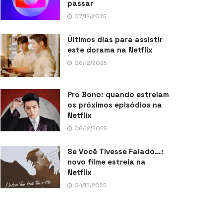
passar
07/12/2025
Últimos dias para assistir
este dorama na Netflix
06/12/2025
Pro Bono: quando estreiam
os próximos episódios na
Netflix
06/12/2025
Se Você Tivesse Falado…:
novo filme estreia na
Netflix
04/12/2025