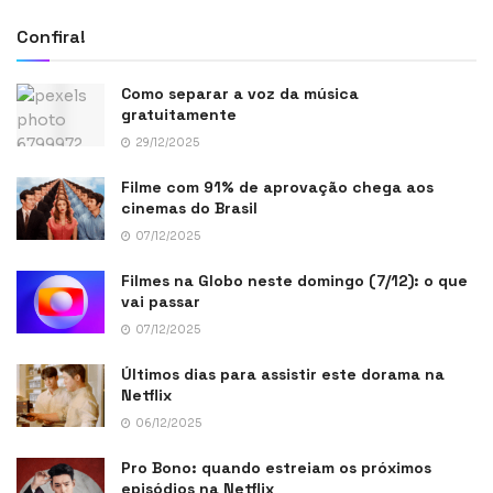
Confira!
Como separar a voz da música
gratuitamente
29/12/2025
Filme com 91% de aprovação chega aos
cinemas do Brasil
07/12/2025
Filmes na Globo neste domingo (7/12): o que
vai passar
07/12/2025
Últimos dias para assistir este dorama na
Netflix
06/12/2025
Pro Bono: quando estreiam os próximos
episódios na Netflix