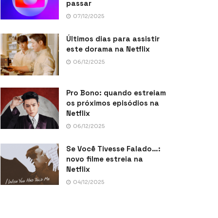
passar
07/12/2025
Últimos dias para assistir
este dorama na Netflix
06/12/2025
Pro Bono: quando estreiam
os próximos episódios na
Netflix
06/12/2025
Se Você Tivesse Falado…:
novo filme estreia na
Netflix
04/12/2025