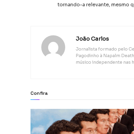
tornando-a relevante, mesmo 
João Carlos
Jornalista formado pelo Ce
Pagodinho à Napalm Death, 
músico independente nas h
Confira