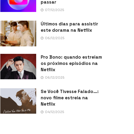
passar
07/12/2025
Últimos dias para assistir
este dorama na Netflix
06/12/2025
Pro Bono: quando estreiam
os próximos episódios na
Netflix
06/12/2025
Se Você Tivesse Falado…:
novo filme estreia na
Netflix
04/12/2025