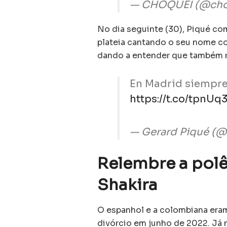
— CHOQUEI (@cho
No dia seguinte (30), Piqué co
plateia cantando o seu nome c
dando a entender que também r
En Madrid siempre
https://t.co/tpnUq
— Gerard Piqué (
Relembre a polê
Shakira
O espanhol e a colombiana era
divórcio em junho de 2022. Já 