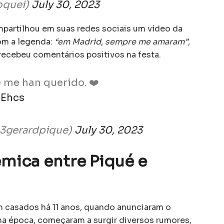
quei)
July 30, 2023
mpartilhou em suas redes sociais um vídeo da
om a legenda:
“em Madrid, sempre me amaram”
,
ecebeu comentários positivos na festa.
 me han querido. ❤️
3Ehcs
@3gerardpique)
July 30, 2023
mica entre Piqué e
m casados há 11 anos, quando anunciaram o
na época, começaram a surgir diversos rumores,