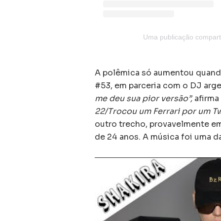
Uma publicação comparti
A polêmica só aumentou quando
#53, em parceria com o DJ arge
me deu sua pior versão”,
afirma
22/Trocou um Ferrari por um T
outro trecho, provavelmente em 
de 24 anos. A música foi uma d