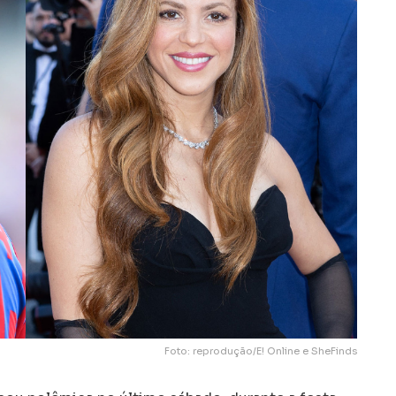
Foto: reprodução/E! Online e SheFinds