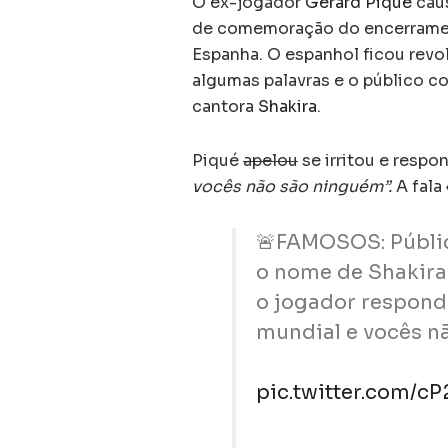
O ex-jogador
Gerard Piqué
caus
de comemoração do encerramen
Espanha. O espanhol ficou revo
algumas palavras e o público c
cantora
Shakira
.
Piqué
apelou
se irritou e resp
vocês não são ninguém”.
A fala
🚨FAMOSOS: Públic
o nome de Shakira 
o jogador responde
mundial e vocês n
pic.twitter.com/c