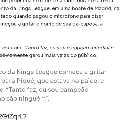
ou polêmica no último sábado, durante a festa
to da Kings League, em uma boate de Madrid, na
ltado quando pegou o microfone para dizer
omeçou a gritar o nome de sua ex-esposa, a
ondeu com:
“tanto faz, eu sou campeão mundial e
obviamente
gerou mais vaias do público.
o da Kings League começa a gritar
para Piqué, que estava no palco, e
: “Tanto faz, eu sou campeão
ão são ninguém”.
P2GiZqrL7