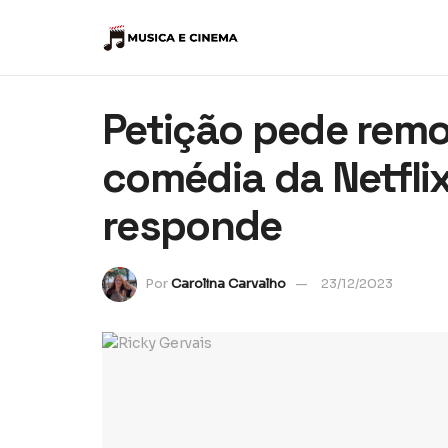
Petição pede rem
comédia da Netfli
responde
Por
Carolina Carvalho
23/12/2023