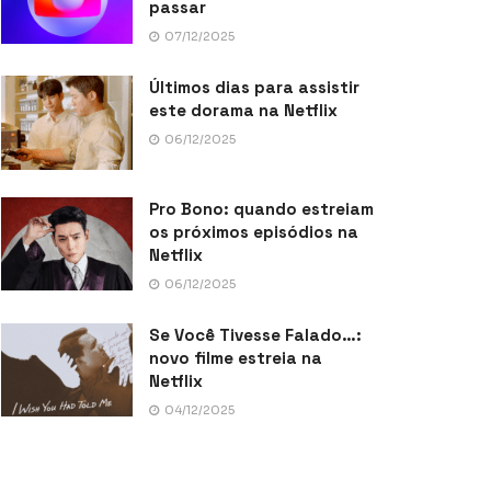
passar
07/12/2025
Últimos dias para assistir
este dorama na Netflix
06/12/2025
Pro Bono: quando estreiam
os próximos episódios na
Netflix
06/12/2025
Se Você Tivesse Falado…:
novo filme estreia na
Netflix
04/12/2025