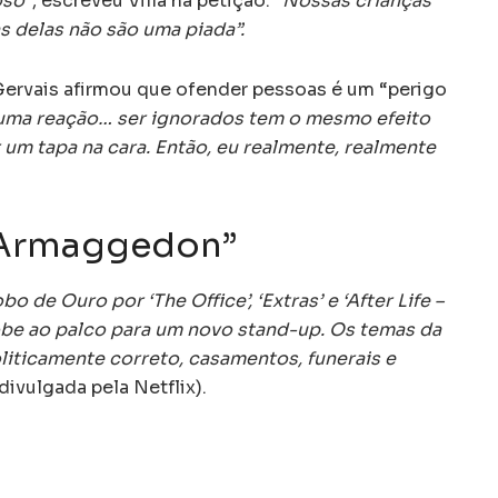
oso”
, escreveu Villa na petição.
“Nossas crianças
as delas não são uma piada”.
Gervais afirmou que ofender pessoas é um “perigo
uma reação… ser ignorados tem o mesmo efeito
 um tapa na cara. Então, eu realmente, realmente
: Armaggedon”
de Ouro por ‘The Office’, ‘Extras’ e ‘After Life –
obe ao palco para um novo stand-up. Os temas da
liticamente correto, casamentos, funerais e
divulgada pela Netflix).