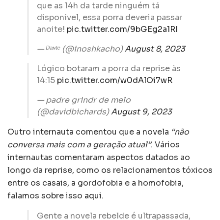
que as 14h da tarde ninguém tá
disponível, essa porra deveria passar
anoite!
pic.twitter.com/9bGEg2a1RI
— ᴰᵃᶰᵗᵉ (@inoshkacho)
August 8, 2023
Lógico botaram a porra da reprise às
14:15
pic.twitter.com/w0dAlOi7wR
— padre grindr de melo
(@davidbichards)
August 9, 2023
Outro internauta comentou que a novela
“não
conversa mais com a geração atual”
. Vários
internautas comentaram aspectos datados ao
longo da reprise, como os relacionamentos tóxicos
entre os casais, a gordofobia e a homofobia,
falamos sobre isso
aqui
.
Gente a novela rebelde é ultrapassada,