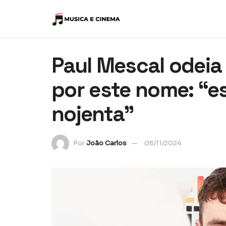
Paul Mescal odeia
por este nome: “e
nojenta”
Por
João Carlos
08/11/2024