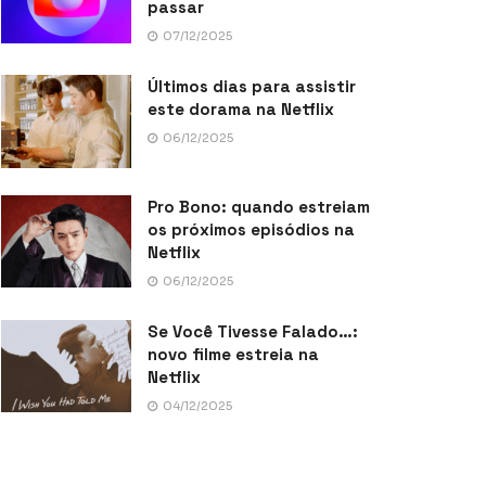
passar
07/12/2025
Últimos dias para assistir
este dorama na Netflix
06/12/2025
Pro Bono: quando estreiam
os próximos episódios na
Netflix
06/12/2025
Se Você Tivesse Falado…:
novo filme estreia na
Netflix
04/12/2025