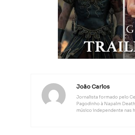
João Carlos
Jornalista formado pelo Ce
Pagodinho à Napalm Death, 
músico independente nas h