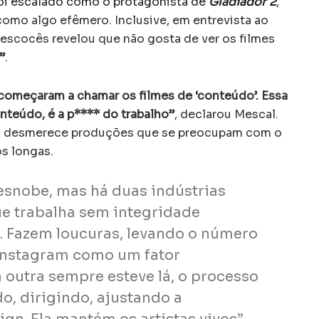
foi escalado como o protagonista de
Gladiador 2
,
como algo efêmero. Inclusive, em entrevista ao
 escocês revelou que não gosta de ver os filmes
”
.
começaram a chamar os filmes de ‘conteúdo’. Essa
nteúdo, é a p**** do trabalho”
, declarou Mescal.
ão desmerece produções que se preocupam com o
os longas.
esnobe, mas há duas indústrias
ue trabalha sem integridade
o. Fazem loucuras, levando o número
Instagram como um fator
 outra sempre esteve lá, o processo
do, dirigindo, ajustando a