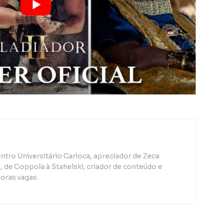
ntro Universitário Carioca, apreciador de Zeca
de Coppola à Stahelski, criador de conteúdo e
oras vagas.