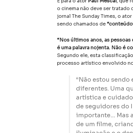
E para o
ator
Paul Mescal
, que 
o cinema não deve ser tratado 
jornal The Sunday Times, o ator
sendo chamados de
“conteúdo
“Nos últimos anos, as pessoas 
é uma palavra nojenta. Não é co
Segundo ele, esta classificaç
processo artístico envolvido n
“Não estou sendo 
diferentes. Uma q
artística e cuidad
de seguidores do 
importante… Mas a
de um filme, crian