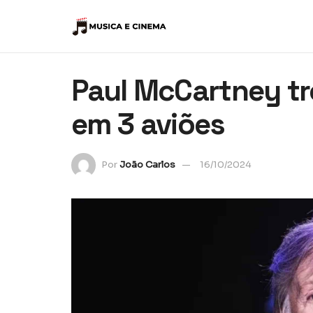
Paul McCartney t
em 3 aviões
Por
João Carlos
16/10/2024