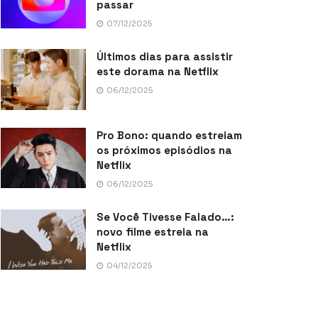
passar
07/12/2025
Últimos dias para assistir
este dorama na Netflix
06/12/2025
Pro Bono: quando estreiam
os próximos episódios na
Netflix
06/12/2025
Se Você Tivesse Falado…:
novo filme estreia na
Netflix
04/12/2025