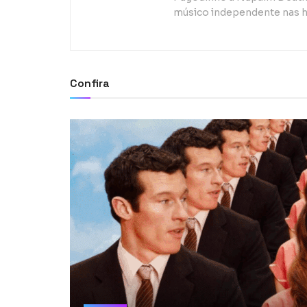
músico independente nas h
Confira