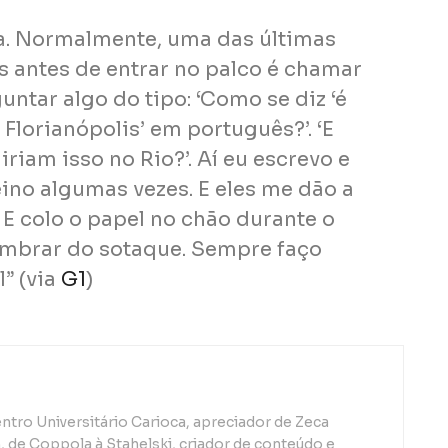
. Normalmente, uma das últimas
 antes de entrar no palco é chamar
untar algo do tipo: ‘Como se diz ‘é
Florianópolis’ em português?’. ‘E
riam isso no Rio?’. Aí eu escrevo e
eino algumas vezes. E eles me dão a
 E colo o papel no chão durante o
embrar do sotaque. Sempre faço
l” (via
G1
)
ntro Universitário Carioca, apreciador de Zeca
de Coppola à Stahelski, criador de conteúdo e