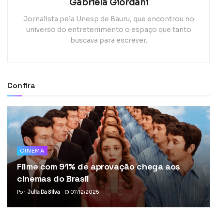
Gabriela Giordani
Jornalista pela Unesp de Bauru, que encontrou no
universo do entretenimento o espaço que tanto
buscava para escrever.
Confira
CINEMA
Filme com 91% de aprovação chega aos
cinemas do Brasil
Por
Julia Da Silva
07/12/2025