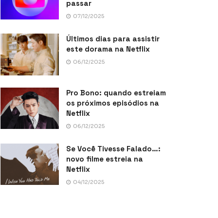
passar
07/12/2025
Últimos dias para assistir
este dorama na Netflix
06/12/2025
Pro Bono: quando estreiam
os próximos episódios na
Netflix
06/12/2025
Se Você Tivesse Falado…:
novo filme estreia na
Netflix
04/12/2025