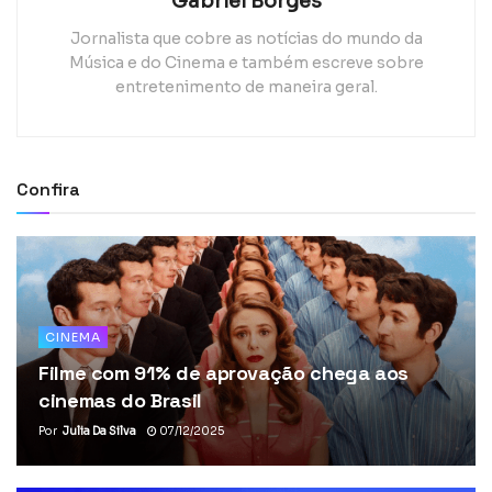
Gabriel Borges
Jornalista que cobre as notícias do mundo da
Música e do Cinema e também escreve sobre
entretenimento de maneira geral.
Confira
CINEMA
Filme com 91% de aprovação chega aos
cinemas do Brasil
Por
Julia Da Silva
07/12/2025