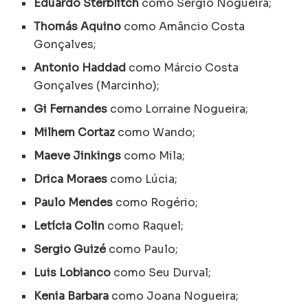
Eduardo Sterblitch
como Sérgio Nogueira;
Thomás Aquino
como Amâncio Costa
Gonçalves;
Antonio Haddad
como Márcio Costa
Gonçalves (Marcinho);
Gi Fernandes
como Lorraine Nogueira;
Milhem Cortaz
como Wando;
Maeve Jinkings
como Mila;
Drica Moraes
como Lúcia;
Paulo Mendes
como Rogério;
Letícia Colin
como Raquel;
Sergio Guizé
como Paulo;
Luis Lobianco
como Seu Durval;
Kenia Barbara
como Joana Nogueira;