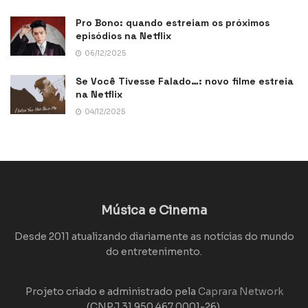
Pro Bono: quando estreiam os próximos
episódios na Netflix
06/12/2025
Se Você Tivesse Falado…: novo filme estreia
na Netflix
04/12/2025
Música e Cinema
Desde 2011 atualizando diariamente as notícias do mundo
do entretenimento.
Projeto criado e administrado pela
Caprara Network
(CNPJ 31.950.467.0001-26).