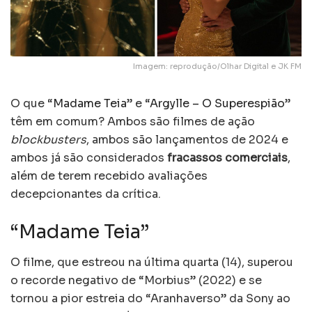
Imagem: reprodução/Olhar Digital e JK FM
O que “
Madame Teia
” e “
Argylle – O Superespião
”
têm em comum? Ambos são filmes de ação
blockbusters
, ambos são lançamentos de 2024 e
ambos já são considerados
fracassos comerciais
,
além de terem recebido avaliações
decepcionantes da crítica.
“Madame Teia”
O filme, que estreou na última quarta (14), superou
o recorde negativo de “Morbius” (2022) e se
tornou a pior estreia do “Aranhaverso” da Sony ao