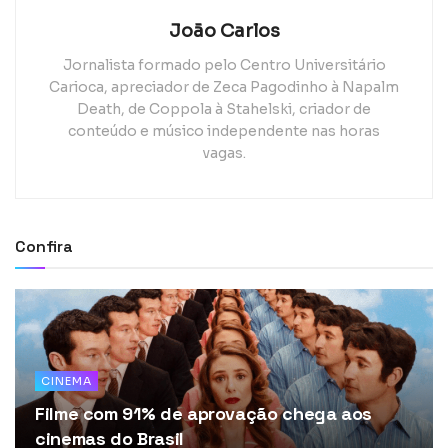
João Carlos
Jornalista formado pelo Centro Universitário
Carioca, apreciador de Zeca Pagodinho à Napalm
Death, de Coppola à Stahelski, criador de
conteúdo e músico independente nas horas
vagas.
Confira
CINEMA
Filme com 91% de aprovação chega aos
cinemas do Brasil