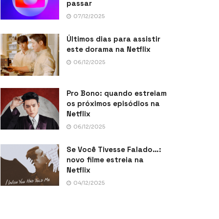
passar
07/12/2025
Últimos dias para assistir
este dorama na Netflix
06/12/2025
Pro Bono: quando estreiam
os próximos episódios na
Netflix
06/12/2025
Se Você Tivesse Falado…:
novo filme estreia na
Netflix
04/12/2025