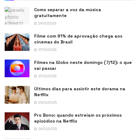
Como separar a voz da música
gratuitamente
29/12/2025
Filme com 91% de aprovação chega aos
cinemas do Brasil
07/12/2025
Filmes na Globo neste domingo (7/12): o que
vai passar
07/12/2025
Últimos dias para assistir este dorama na
Netflix
06/12/2025
Pro Bono: quando estreiam os próximos
episódios na Netflix
06/12/2025