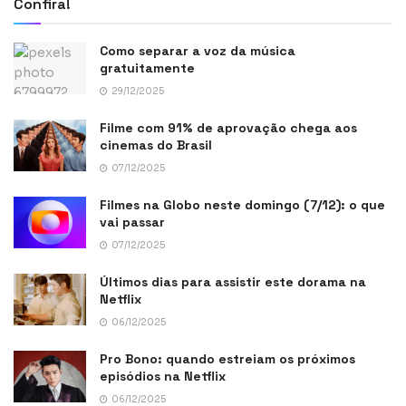
Confira!
Como separar a voz da música
gratuitamente
29/12/2025
Filme com 91% de aprovação chega aos
cinemas do Brasil
07/12/2025
Filmes na Globo neste domingo (7/12): o que
vai passar
07/12/2025
Últimos dias para assistir este dorama na
Netflix
06/12/2025
Pro Bono: quando estreiam os próximos
episódios na Netflix
06/12/2025