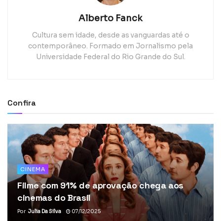
Alberto Fanck
Cultura sem idade, desde as vanguardas até o
contemporâneo. Formado em Jornalismo pela
Universidade Federal do Rio Grande do Sul.
Confira
CINEMA
Filme com 91% de aprovação chega aos
cinemas do Brasil
Por
Julia Da Silva
07/12/2025