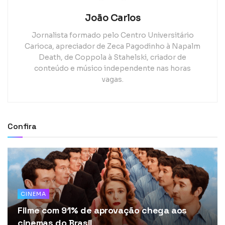
João Carlos
Jornalista formado pelo Centro Universitário
Carioca, apreciador de Zeca Pagodinho à Napalm
Death, de Coppola à Stahelski, criador de
conteúdo e músico independente nas horas
vagas.
Confira
CINEMA
Filme com 91% de aprovação chega aos
cinemas do Brasil