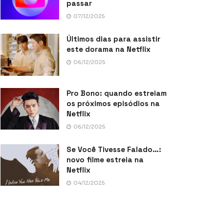
passar
07/12/2025
Últimos dias para assistir
este dorama na Netflix
06/12/2025
Pro Bono: quando estreiam
os próximos episódios na
Netflix
06/12/2025
Se Você Tivesse Falado…:
novo filme estreia na
Netflix
04/12/2025