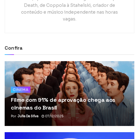
Death, de Coppola à Stahelski, criador de
conteúdo e músico independente nas horas
vagas.
Confira
CINEMA
Filme com 91% de aprovação chega aos
cinemas do Brasil
Por
Julia Da Silva
07/12/2025