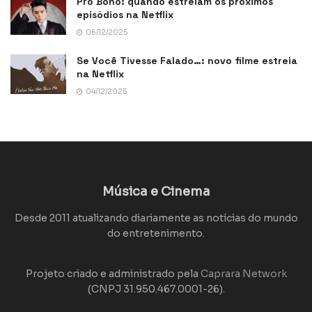
Pro Bono: quando estreiam os próximos
episódios na Netflix
06/12/2025
Se Você Tivesse Falado…: novo filme estreia
na Netflix
04/12/2025
Música e Cinema
Desde 2011 atualizando diariamente as notícias do mundo
do entretenimento.
Projeto criado e administrado pela
Caprara Network
(CNPJ 31.950.467.0001-26).