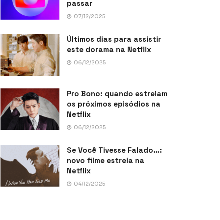
passar
07/12/2025
Últimos dias para assistir
este dorama na Netflix
06/12/2025
Pro Bono: quando estreiam
os próximos episódios na
Netflix
06/12/2025
Se Você Tivesse Falado…:
novo filme estreia na
Netflix
04/12/2025