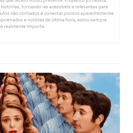
s que tecem nosso presente. Enquanto jornalista,
 histórias, tornando-as acessíveis e relevantes para
gulos não contados e conectar pontos aparentemente
mpoeirados e notícias de última hora, estou sempre
ue realmente importa.