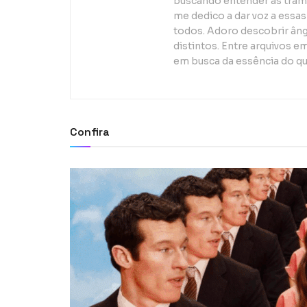
buscando entender as trama
me dedico a dar voz a essas
todos. Adoro descobrir ân
distintos. Entre arquivos e
em busca da essência do q
Confira