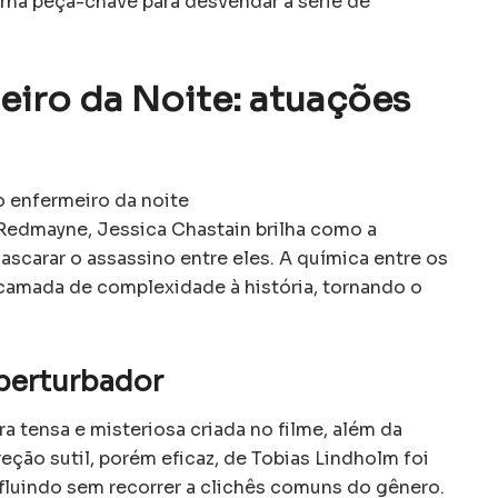
orna peça-chave para desvendar a série de
eiro da Noite: atuações
Redmayne, Jessica Chastain brilha como a
scarar o assassino entre eles. A química entre os
 camada de complexidade à história, tornando o
 perturbador
a tensa e misteriosa criada no filme, além da
reção sutil, porém eficaz, de Tobias Lindholm foi
 fluindo sem recorrer a clichês comuns do gênero.