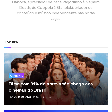
Carioca, apreciador de Zeca Pagodinho à Napalm
Death, de Coppola à Stahelski, criador de
conteúdo e músico independente nas horas
vagas.
Confira
CINEMA
Filme com 91% de aprovação chega aos
cinemas do Brasil
Por
Julia Da Silva
07/12/2025