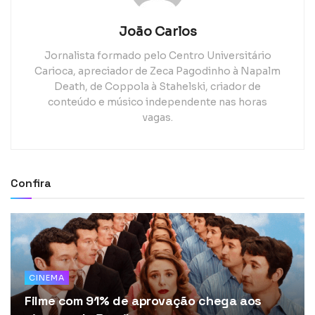
João Carlos
Jornalista formado pelo Centro Universitário
Carioca, apreciador de Zeca Pagodinho à Napalm
Death, de Coppola à Stahelski, criador de
conteúdo e músico independente nas horas
vagas.
Confira
CINEMA
Filme com 91% de aprovação chega aos