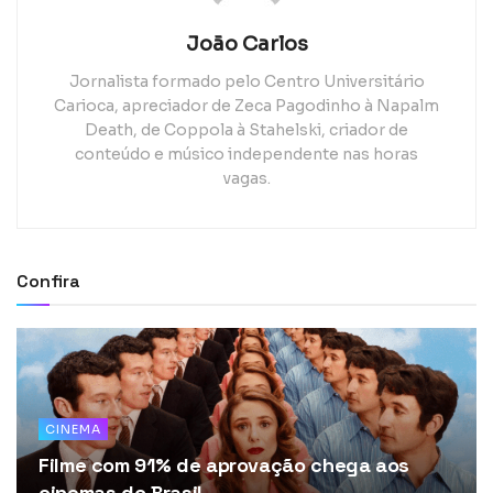
João Carlos
Jornalista formado pelo Centro Universitário
Carioca, apreciador de Zeca Pagodinho à Napalm
Death, de Coppola à Stahelski, criador de
conteúdo e músico independente nas horas
vagas.
Confira
CINEMA
Filme com 91% de aprovação chega aos
cinemas do Brasil