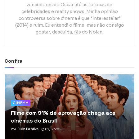
vencedores do Oscar até as fofocas de
celebridades e reality shows. Minha opinião
controversa sobre cinema é que “Interestelar”
(2014) é ruim. Eu entendi o filme, mas não consigo
gostar, desculpa, fãs do Nolan.
Confira
CINEMA
Filme com 91% de aprovação chega aos
cinemas do Brasil
Por
Julia Da Silva
07/12/2025