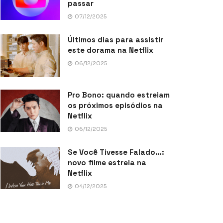
passar
07/12/2025
Últimos dias para assistir
este dorama na Netflix
06/12/2025
Pro Bono: quando estreiam
os próximos episódios na
Netflix
06/12/2025
Se Você Tivesse Falado…:
novo filme estreia na
Netflix
04/12/2025