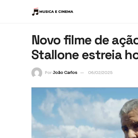
Novo filme de açã
Stallone estreia h
Por
João Carlos
06/02/2025