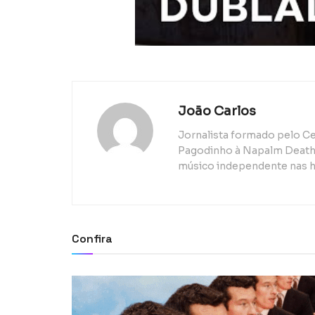
João Carlos
Jornalista formado pelo Ce
Pagodinho à Napalm Death, 
músico independente nas h
Confira