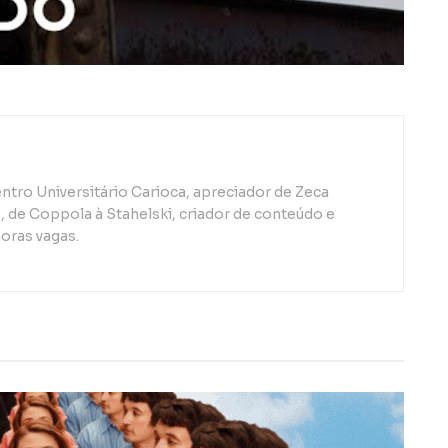
ntro Universitário Carioca, apreciador de Zeca
de Coppola à Stahelski, criador de conteúdo e
oras vagas.