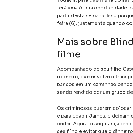
Todavia, para quem é fã do astr
terá uma ótima oportunidade pa
partir desta semana. Isso porque
feira (6), justamente
quando co
Mais sobre Blin
filme
Acompanhado de seu filho Case
rotineiro, que envolve o transp
bancos em um caminhão blindad
sendo rendido por um grupo de
Os criminosos querem colocar 
e para coagir James, o deixam 
ceder. Agora, o segurança preci
seu filho e evitar que o dinheir