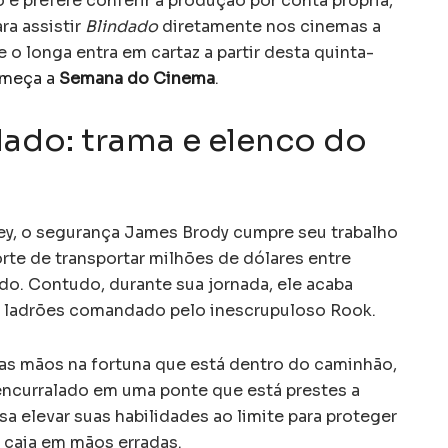
o e prefere conferir a produção por conta própria,
ra assistir
Blindado
diretamente nos cinemas a
 o longa entra em cartaz a partir desta quinta-
meça a
Semana do Cinema
.
dado: trama e elenco do
y, o segurança James Brody cumpre seu trabalho
orte de transportar milhões de dólares entre
o. Contudo, durante sua jornada, ele acaba
 ladrões comandado pelo inescrupuloso Rook.
as mãos na fortuna que está dentro do caminhão,
encurralado em uma ponte que está prestes a
sa elevar suas habilidades ao limite para proteger
o caia em mãos erradas.