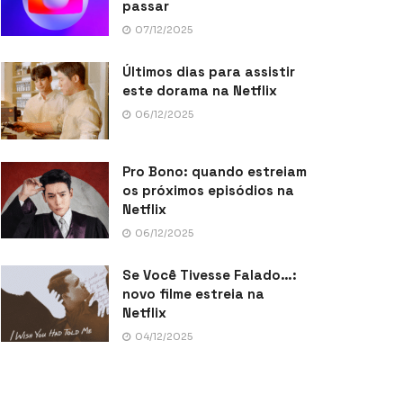
passar
07/12/2025
Últimos dias para assistir
este dorama na Netflix
06/12/2025
Pro Bono: quando estreiam
os próximos episódios na
Netflix
06/12/2025
Se Você Tivesse Falado…:
novo filme estreia na
Netflix
04/12/2025