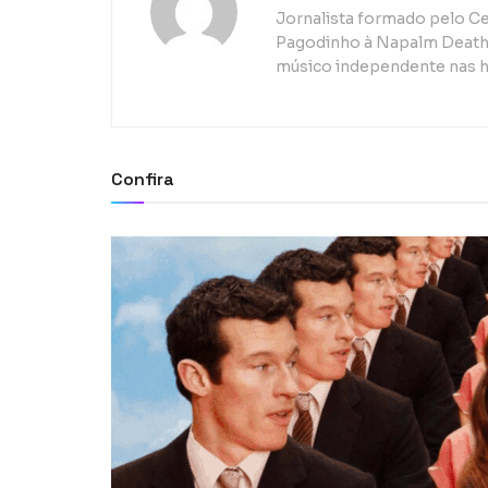
Jornalista formado pelo Ce
Pagodinho à Napalm Death, 
músico independente nas h
Confira