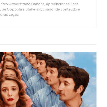
ntro Universitário Carioca, apreciador de Zeca
de Coppola à Stahelski, criador de conteúdo e
oras vagas.