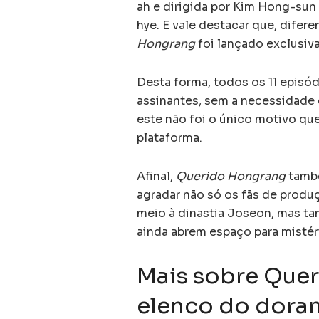
ah e dirigida por Kim Hong-su
hye. E vale destacar que, dife
Hongrang
foi lançado exclusiva
Desta forma, todos os 11 episód
assinantes, sem a necessidade d
este não foi o único motivo qu
plataforma.
Afinal,
Querido Hongrang
també
agradar não só os fãs de prod
meio à dinastia Joseon, mas t
ainda abrem espaço para mistér
Mais sobre Quer
elenco do dora