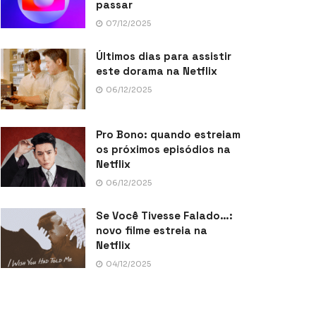
passar
07/12/2025
Últimos dias para assistir
este dorama na Netflix
06/12/2025
Pro Bono: quando estreiam
os próximos episódios na
Netflix
06/12/2025
Se Você Tivesse Falado…:
novo filme estreia na
Netflix
04/12/2025