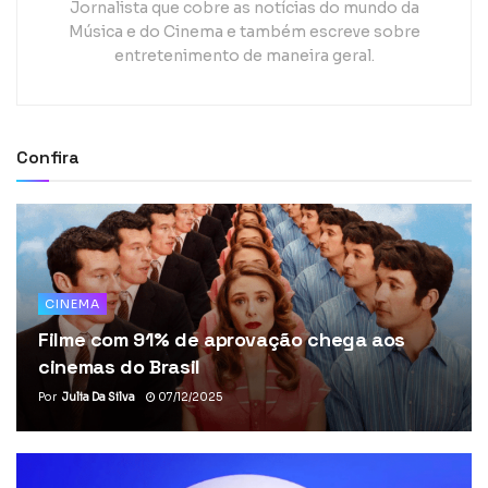
Jornalista que cobre as notícias do mundo da
Música e do Cinema e também escreve sobre
entretenimento de maneira geral.
Confira
CINEMA
Filme com 91% de aprovação chega aos
cinemas do Brasil
Por
Julia Da Silva
07/12/2025