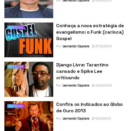
Por
Leonardo Caprara
29/12/2012
Conheça a nova estratégia de
NOTÍCIAS
evangelismo: o Funk (carioca)
Gospel
Por
Leonardo Caprara
27/12/2012
Django Livre: Tarantino
NOTÍCIAS
cansado e Spike Lee
criticando
Por
Leonardo Caprara
26/12/2012
Confira os indicados ao Globo
NOTÍCIAS
de Ouro 2013
Por
Leonardo Caprara
13/12/2012