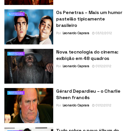
Os Penetras – Mais um humor
NOTÍCIAS
pastelão tipicamente
brasileiro
Por
Leonardo Caprara
03/12/2012
Nova tecnologia do cinema:
NOTÍCIAS
exibição em 48 quadros
Por
Leonardo Caprara
01/12/2012
Gérard Depardieu – o Charlie
NOTÍCIAS
Sheen francês
Por
Leonardo Caprara
01/12/2012
Tudo sobre o novo álbum do