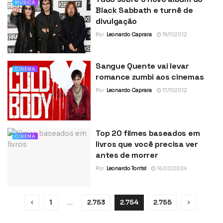
MÚSICA
Black Sabbath e turnê de
divulgação
Por
Leonardo Caprara
19/11/2012
Sangue Quente vai levar
CINEMA
romance zumbi aos cinemas
Por
Leonardo Caprara
17/11/2012
Top 20 filmes baseados em
CINEMA
livros que você precisa ver
antes de morrer
Por
Leonardo Torrisi
16/02/2024
1
…
2.753
2.754
2.755