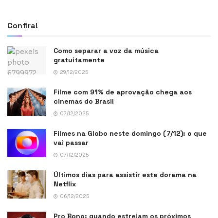
Confira!
Como separar a voz da música
gratuitamente
29/12/2025
Filme com 91% de aprovação chega aos
cinemas do Brasil
07/12/2025
Filmes na Globo neste domingo (7/12): o que
vai passar
07/12/2025
Últimos dias para assistir este dorama na
Netflix
06/12/2025
Pro Bono: quando estreiam os próximos