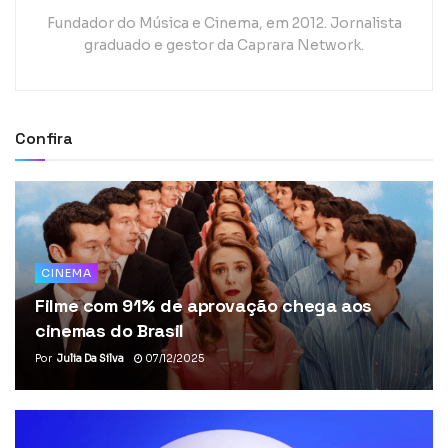
Fundador do Música e Cinema, em 2012. Jornalista
graduado e gestor da Caprara Network.
Confira
CINEMA
Filme com 91% de aprovação chega aos
cinemas do Brasil
Por
Julia Da Silva
07/12/2025