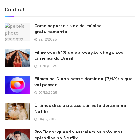
Confira!
Como separar a voz da música
gratuitamente
29/12/2025
Filme com 91% de aprovação chega aos
cinemas do Brasil
07/12/2025
Filmes na Globo neste domingo (7/12): o que
vai passar
07/12/2025
Últimos dias para assistir este dorama na
Netflix
06/12/2025
Pro Bono: quando estreiam os próximos
episódios na Netflix