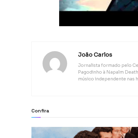
João Carlos
Jornalista formado pelo Ce
Pagodinho à Napalm Death, 
músico independente nas h
Confira