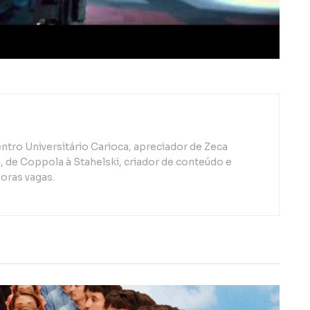
ntro Universitário Carioca, apreciador de Zeca
de Coppola à Stahelski, criador de conteúdo e
oras vagas.