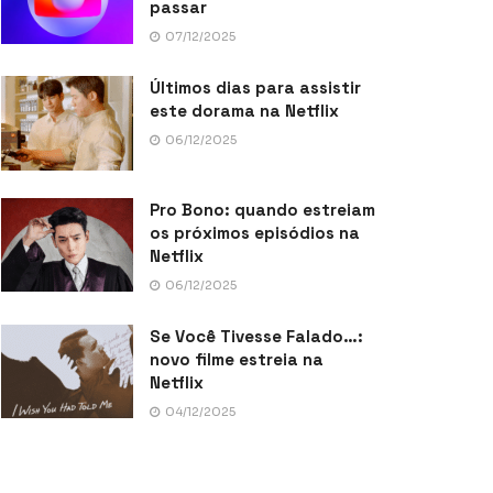
passar
07/12/2025
Últimos dias para assistir
este dorama na Netflix
06/12/2025
Pro Bono: quando estreiam
os próximos episódios na
Netflix
06/12/2025
Se Você Tivesse Falado…:
novo filme estreia na
Netflix
04/12/2025